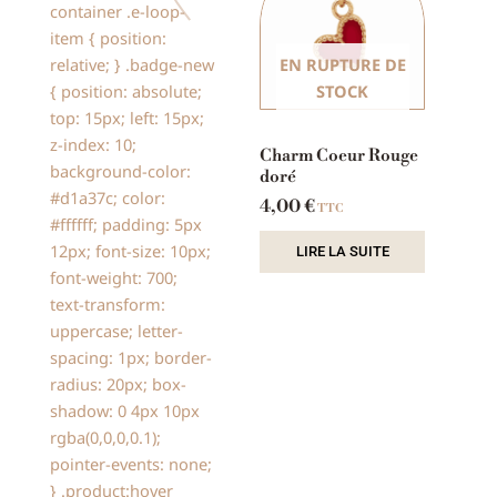
container .e-loop-
item { position:
relative; } .badge-new
EN RUPTURE DE
{ position: absolute;
STOCK
top: 15px; left: 15px;
z-index: 10;
Charm Coeur Rouge
background-color:
doré
#d1a37c; color:
4,00
€
TTC
#ffffff; padding: 5px
12px; font-size: 10px;
LIRE LA SUITE
font-weight: 700;
text-transform:
uppercase; letter-
spacing: 1px; border-
radius: 20px; box-
shadow: 0 4px 10px
rgba(0,0,0,0.1);
pointer-events: none;
} .product:hover