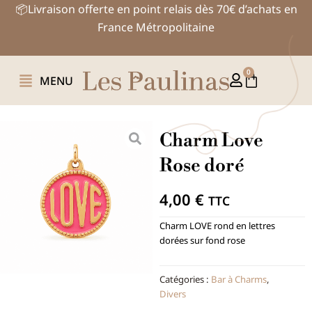
Aller
📦Livraison offerte en point relais dès 70€ d’achats en
au
France Métropolitaine
contenu
0
Panier
MENU
Charm Love
Rose doré
4,00
€
TTC
Charm LOVE rond en lettres
dorées sur fond rose
Catégories :
Bar à Charms
,
Divers