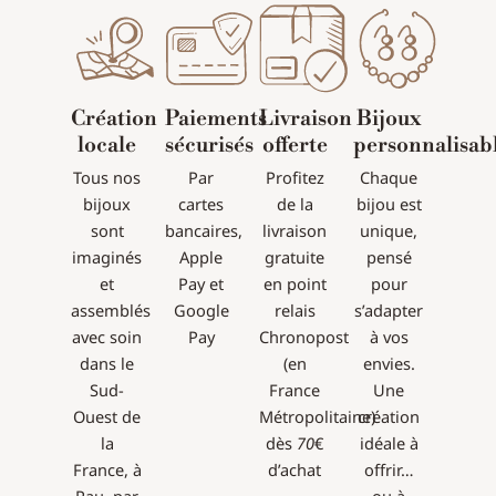
Création
Paiements
Livraison
Bijoux
locale
sécurisés
offerte
personnalisab
Tous nos
Par
Profitez
Chaque
bijoux
cartes
de la
bijou est
sont
bancaires,
livraison
unique,
imaginés
Apple
gratuite
pensé
et
Pay et
en point
pour
assemblés
Google
relais
s’adapter
avec soin
Pay
Chronopost
à vos
dans le
(en
envies.
Sud-
France
Une
Ouest de
Métropolitaine)
création
la
dès
70
€
idéale à
France, à
d’achat
offrir…
Pau, par
ou à