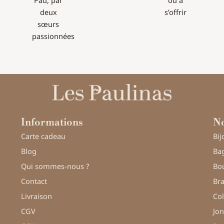
deux
s’offrir
sœurs
passionnées
Informations
No
Carte cadeau
Bij
Blog
Bag
Qui sommes-nous ?
Bou
Contact
Bra
Livraison
Col
CGV
Jon