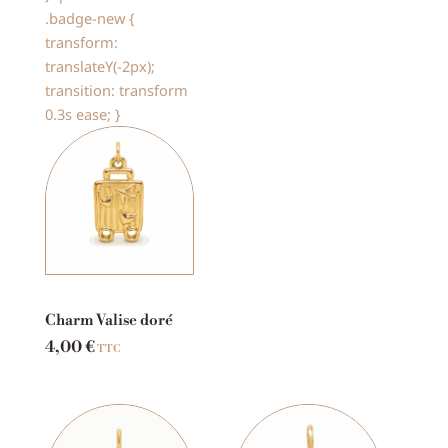
.badge-new {
transform:
translateY(-2px);
transition: transform
0.3s ease; }
Charm Valise doré
4,00
€
TTC