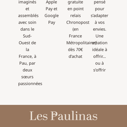
imaginés
Apple
gratuite
pensé
et
Pay et
en point
pour
assemblés
Google
relais
s’adapter
avec soin
Pay
Chronopost
à vos
dans le
(en
envies.
Sud-
France
Une
Ouest de
Métropolitaine)
création
la
dès
70
€
idéale à
France, à
d’achat
offrir…
Pau, par
ou à
deux
s’offrir
sœurs
passionnées