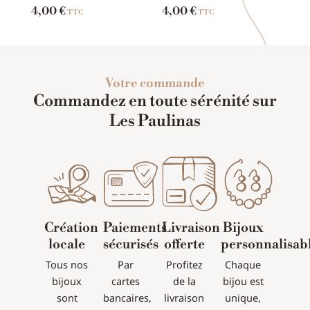
4,00
€
4,00
€
TTC
TTC
Votre commande
Commandez en toute sérénité sur
Les Paulinas
Création
Paiements
Livraison
Bijoux
locale
sécurisés
offerte
personnalisab
Tous nos
Par
Profitez
Chaque
bijoux
cartes
de la
bijou est
sont
bancaires,
livraison
unique,