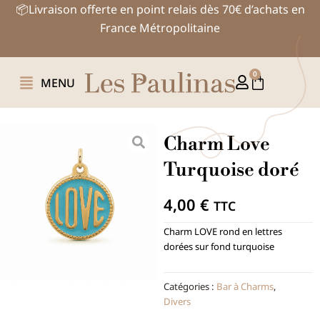
Aller
📦Livraison offerte en point relais dès 70€ d’achats en
au
France Métropolitaine
contenu
0
Panier
MENU
Charm Love
Turquoise doré
4,00
€
TTC
Charm LOVE rond en lettres
dorées sur fond turquoise
Catégories :
Bar à Charms
,
Divers