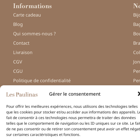
Informations
No
Carte cadeau
Bij
Blog
Bag
Qui sommes-nous ?
Bou
Contact
Bra
Livraison
Col
CGV
Jon
CGU
Pe
Politique de confidentialité
Pe
Gérer le consentement
Pour offrir les meilleures expériences, nous utilisons des technologies telles
que les cookies pour stocker et/ou accéder aux informations des appareils. L
© Une réalisation
H-TIC
fait de consentir à ces technologies nous permettra de traiter des données
– Les Paulinas –
telles que le comportement de navigation ou les ID uniques sur ce site. Le fai
Mentions légales
de ne pas consentir ou de retirer son consentement peut avoir un effet négat
sur certaines caractéristiques et fonctions.