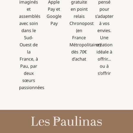
imaginés
Apple
gratuite
pensé
et
Pay et
en point
pour
assemblés
Google
relais
s’adapter
avec soin
Pay
Chronopost
à vos
dans le
(en
envies.
Sud-
France
Une
Ouest de
Métropolitaine)
création
la
dès
70
€
idéale à
France, à
d’achat
offrir…
Pau, par
ou à
deux
s’offrir
sœurs
passionnées