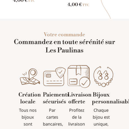
4,00
€
TTC
4,00
€
TTC
Votre commande
Commandez en toute sérénité sur
Les Paulinas
Création
Paiements
Livraison
Bijoux
locale
sécurisés
offerte
personnalisab
Tous nos
Par
Profitez
Chaque
bijoux
cartes
de la
bijou est
sont
bancaires,
livraison
unique,