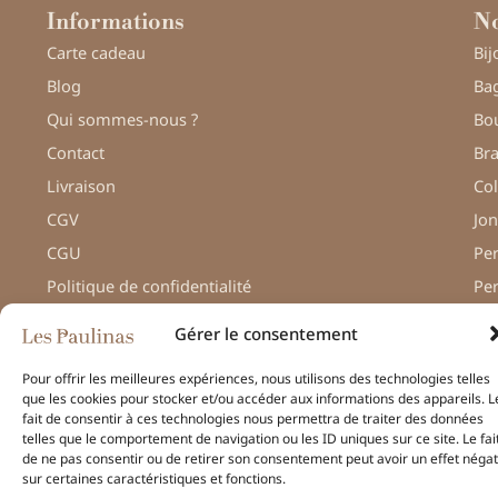
Informations
No
Carte cadeau
Bij
Blog
Bag
Qui sommes-nous ?
Bou
Contact
Bra
Livraison
Col
CGV
Jon
CGU
Pe
Politique de confidentialité
Pe
Gérer le consentement
Pour offrir les meilleures expériences, nous utilisons des technologies telles
que les cookies pour stocker et/ou accéder aux informations des appareils. L
© Une réalisation
H-TIC
fait de consentir à ces technologies nous permettra de traiter des données
– Les Paulinas –
telles que le comportement de navigation ou les ID uniques sur ce site. Le fai
Mentions légales
de ne pas consentir ou de retirer son consentement peut avoir un effet négat
sur certaines caractéristiques et fonctions.