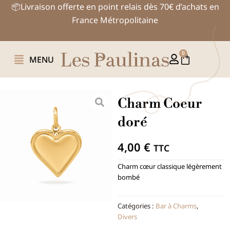
Aller
📦Livraison offerte en point relais dès 70€ d’achats en
au
France Métropolitaine
contenu
0
Panier
MENU
Charm Coeur
doré
4,00
€
TTC
Charm cœur classique légèrement
bombé
Catégories :
Bar à Charms
,
Divers