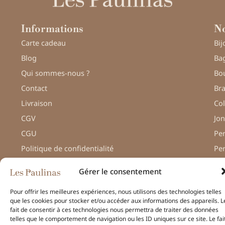
Informations
No
Carte cadeau
Bij
Blog
Bag
Qui sommes-nous ?
Bou
Contact
Bra
Livraison
Col
CGV
Jon
CGU
Pe
Politique de confidentialité
Pe
Gérer le consentement
Pour offrir les meilleures expériences, nous utilisons des technologies telles
que les cookies pour stocker et/ou accéder aux informations des appareils. L
© Une réalisation
H-TIC
fait de consentir à ces technologies nous permettra de traiter des données
– Les Paulinas –
telles que le comportement de navigation ou les ID uniques sur ce site. Le fai