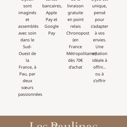
sont
bancaires,
livraison
unique,
imaginés
Apple
gratuite
pensé
et
Pay et
en point
pour
assemblés
Google
relais
s’adapter
avec soin
Pay
Chronopost
à vos
dans le
(en
envies.
Sud-
France
Une
Ouest de
Métropolitaine)
création
la
dès
70
€
idéale à
France, à
d’achat
offrir…
Pau, par
ou à
deux
s’offrir
sœurs
passionnées