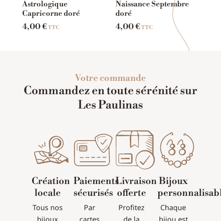
Astrologique
Naissance Septembre
Capricorne doré
doré
4,00
€
4,00
€
TTC
TTC
Votre commande
Commandez en toute sérénité sur
Les Paulinas
Création
Paiements
Livraison
Bijoux
locale
sécurisés
offerte
personnalisab
Tous nos
Par
Profitez
Chaque
bijoux
cartes
de la
bijou est