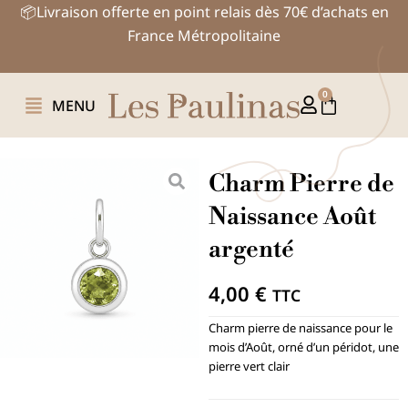
Aller
📦Livraison offerte en point relais dès 70€ d’achats en
au
France Métropolitaine
contenu
0
Panier
MENU
Charm Pierre de
Naissance Août
argenté
4,00
€
TTC
Charm pierre de naissance pour le
mois d’Août, orné d’un péridot, une
pierre vert clair