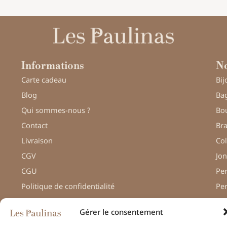
Informations
No
Carte cadeau
Bij
Blog
Bag
Qui sommes-nous ?
Bou
Contact
Bra
Livraison
Col
CGV
Jon
CGU
Pe
Politique de confidentialité
Pe
Gérer le consentement