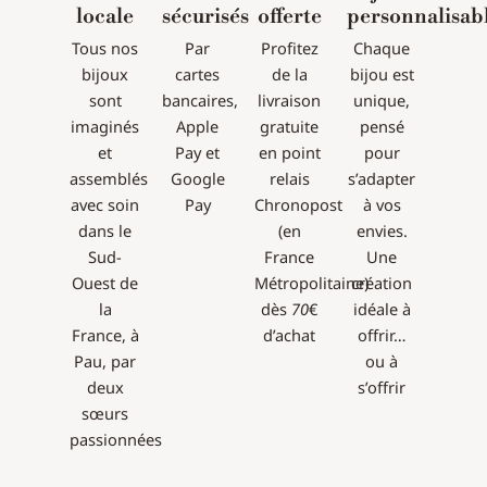
locale
sécurisés
offerte
personnalisab
Tous nos
Par
Profitez
Chaque
bijoux
cartes
de la
bijou est
sont
bancaires,
livraison
unique,
imaginés
Apple
gratuite
pensé
et
Pay et
en point
pour
assemblés
Google
relais
s’adapter
avec soin
Pay
Chronopost
à vos
dans le
(en
envies.
Sud-
France
Une
Ouest de
Métropolitaine)
création
la
dès
70
€
idéale à
France, à
d’achat
offrir…
Pau, par
ou à
deux
s’offrir
sœurs
passionnées