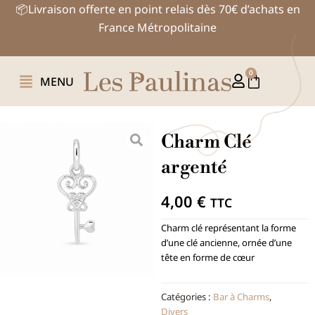
Aller
📦Livraison offerte en point relais dès 70€ d’achats en
au
France Métropolitaine
contenu
0
Panier
MENU
Charm Clé
argenté
4,00
€
TTC
Charm clé représentant la forme
d’une clé ancienne, ornée d’une
tête en forme de cœur
Catégories :
Bar à Charms
,
Divers