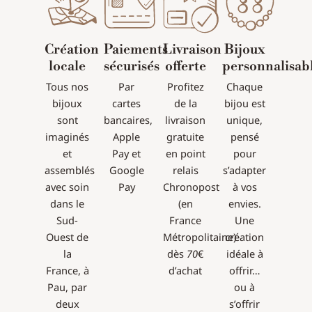
Création
Paiements
Livraison
Bijoux
locale
sécurisés
offerte
personnalisab
Tous nos
Par
Profitez
Chaque
bijoux
cartes
de la
bijou est
sont
bancaires,
livraison
unique,
imaginés
Apple
gratuite
pensé
et
Pay et
en point
pour
assemblés
Google
relais
s’adapter
avec soin
Pay
Chronopost
à vos
dans le
(en
envies.
Sud-
France
Une
Ouest de
Métropolitaine)
création
la
dès
70
€
idéale à
France, à
d’achat
offrir…
Pau, par
ou à
deux
s’offrir