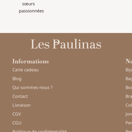
sœurs
passionnées
Informations
No
Carte cadeau
Bij
Blog
Bag
Qui sommes-nous ?
Bou
Contact
Bra
Livraison
Col
CGV
Jon
CGU
Pe
Politique de confidentialité
Pe