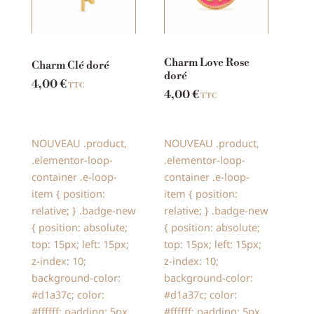
Charm Love Rose
Charm Clé doré
doré
4,00
€
TTC
4,00
€
TTC
NOUVEAU
.product,
NOUVEAU
.product,
.elementor-loop-
.elementor-loop-
container .e-loop-
container .e-loop-
item { position:
item { position:
relative; } .badge-new
relative; } .badge-new
{ position: absolute;
{ position: absolute;
top: 15px; left: 15px;
top: 15px; left: 15px;
z-index: 10;
z-index: 10;
background-color:
background-color:
#d1a37c; color:
#d1a37c; color:
#ffffff; padding: 5px
#ffffff; padding: 5px