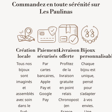
Commandez en toute sérénité sur
Les Paulinas
Création
Paiements
Livraison
Bijoux
locale
sécurisés
offerte
personnalisab
Tous nos
Par
Profitez
Chaque
bijoux
cartes
de la
bijou est
sont
bancaires,
livraison
unique,
imaginés
Apple
gratuite
pensé
et
Pay et
en point
pour
assemblés
Google
relais
s’adapter
avec soin
Pay
Chronopost
à vos
dans le
(en
envies.
Sud-
France
Une