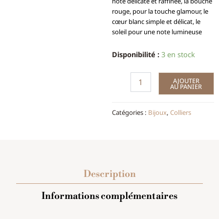
note délicate et raffinée, la bouche
rouge, pour la touche glamour, le
cœur blanc simple et délicat, le
soleil pour une note lumineuse
quantité
Disponibilité :
3 en stock
de
Collier
AJOUTER
Fashion
AU PANIER
argenté
Catégories :
Bijoux
,
Colliers
Description
Informations complémentaires