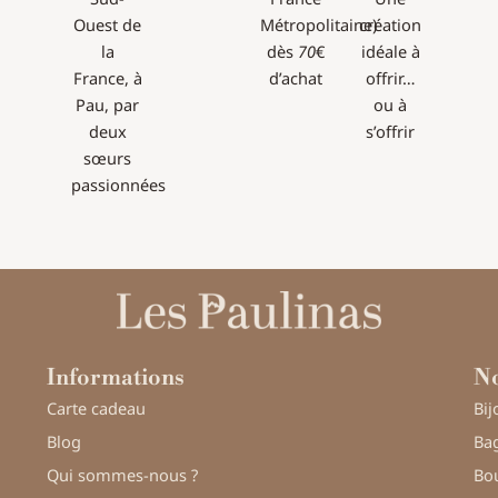
Ouest de
Métropolitaine)
création
la
dès
70
€
idéale à
France, à
d’achat
offrir…
Pau, par
ou à
deux
s’offrir
sœurs
passionnées
Informations
No
Carte cadeau
Bij
Blog
Bag
Qui sommes-nous ?
Bou