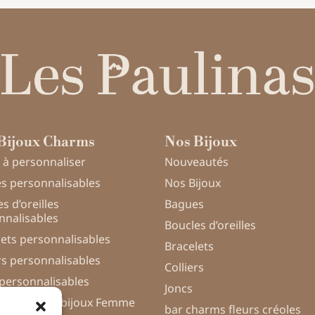
Bijoux Charms
Nos Bijoux
 à personnaliser
Nouveautés
s personnalisables
Nos Bijoux
s d’oreilles
Bagues
nnalisables
Boucles d’oreilles
lets personnalisables
Bracelets
rs personnalisables
Colliers
 personnalisables
Joncs
nnalisation bijoux Femme
bar charms fleurs créoles