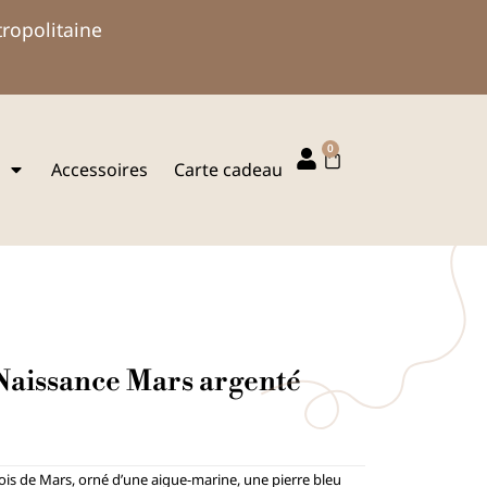
tropolitaine
0
Panier
Accessoires
Carte cadeau
Naissance Mars argenté
is de Mars, orné d’une aigue-marine, une pierre bleu