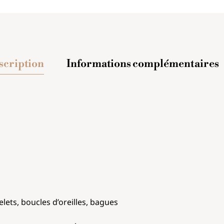
scription
Informations complémentaires
inoxydable
é et bleu
celets, boucles d’oreilles, bagues