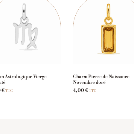
m Astrologique Vierge
Charm Pierre de Naissance
nté
Novembre doré
0
€
4,00
€
TTC
TTC