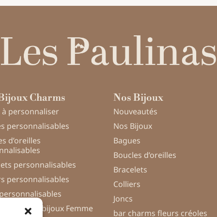
Bijoux Charms
Nos Bijoux
 à personnaliser
Nouveautés
s personnalisables
Nos Bijoux
s d’oreilles
Bagues
nnalisables
Boucles d’oreilles
lets personnalisables
Bracelets
rs personnalisables
Colliers
 personnalisables
Joncs
nnalisation bijoux Femme
bar charms fleurs créoles