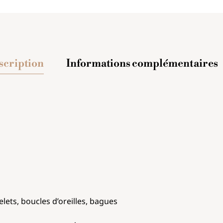
scription
Informations complémentaires
inoxydable
é et rouge
celets, boucles d’oreilles, bagues