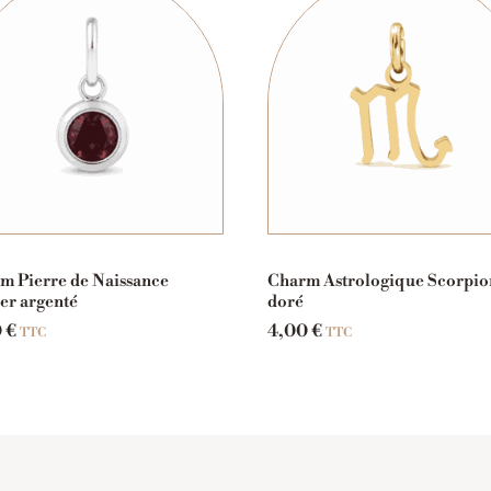
m Pierre de Naissance
Charm Astrologique Scorpio
ier argenté
doré
0
€
4,00
€
TTC
TTC