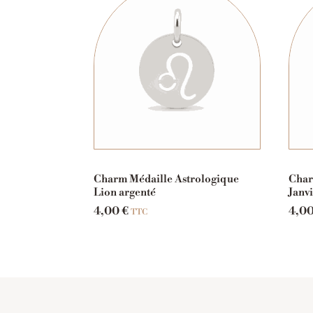
Charm Médaille Astrologique
Char
Lion argenté
Janv
4,00
€
4,0
TTC