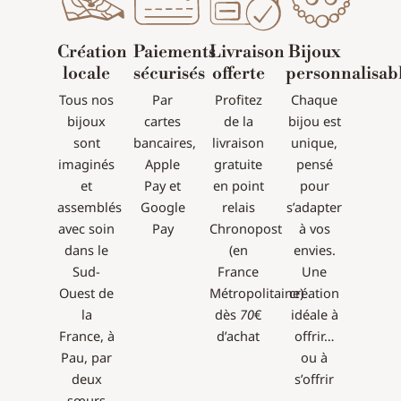
Création
Paiements
Livraison
Bijoux
locale
sécurisés
offerte
personnalisab
Tous nos
Par
Profitez
Chaque
bijoux
cartes
de la
bijou est
sont
bancaires,
livraison
unique,
imaginés
Apple
gratuite
pensé
et
Pay et
en point
pour
assemblés
Google
relais
s’adapter
avec soin
Pay
Chronopost
à vos
dans le
(en
envies.
Sud-
France
Une
Ouest de
Métropolitaine)
création
la
dès
70
€
idéale à
France, à
d’achat
offrir…
Pau, par
ou à
deux
s’offrir
sœurs