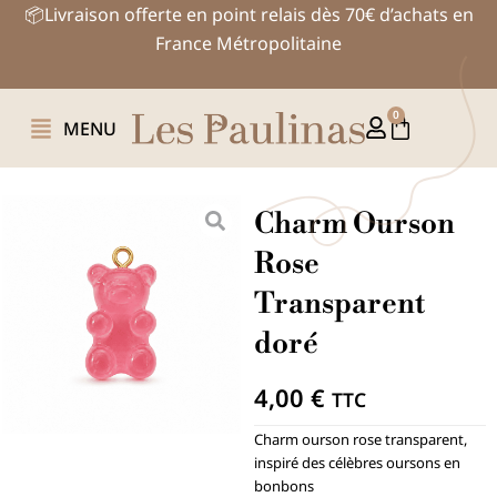
Aller
📦Livraison offerte en point relais dès 70€ d’achats en
au
France Métropolitaine
contenu
0
Panier
MENU
Charm Ourson
Rose
Transparent
doré
4,00
€
TTC
Charm ourson rose transparent,
inspiré des célèbres oursons en
bonbons