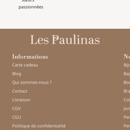
passionnées
Informations
No
Carte cadeau
Bij
Blog
Bag
Qui sommes-nous ?
Bou
Contact
Bra
Livraison
Col
CGV
Jon
CGU
Pe
Politique de confidentialité
Pe