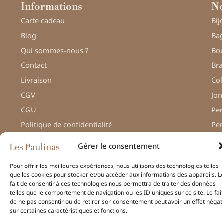
Informations
No
Carte cadeau
Bij
Blog
Bag
Qui sommes-nous ?
Bou
Contact
Bra
Livraison
Col
CGV
Jon
CGU
Pe
Politique de confidentialité
Pe
Gérer le consentement
Pour offrir les meilleures expériences, nous utilisons des technologies telles
que les cookies pour stocker et/ou accéder aux informations des appareils. L
© Une réalisation
H-TIC
fait de consentir à ces technologies nous permettra de traiter des données
– Les Paulinas –
telles que le comportement de navigation ou les ID uniques sur ce site. Le fai
Mentions légales
de ne pas consentir ou de retirer son consentement peut avoir un effet négat
sur certaines caractéristiques et fonctions.