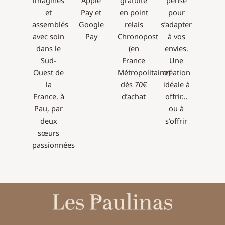
imaginés
Apple
gratuite
pensé
et
Pay et
en point
pour
assemblés
Google
relais
s’adapter
avec soin
Pay
Chronopost
à vos
dans le
(en
envies.
Sud-
France
Une
Ouest de
Métropolitaine)
création
la
dès
70
€
idéale à
France, à
d’achat
offrir…
Pau, par
ou à
deux
s’offrir
sœurs
passionnées