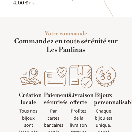
4,00
€
TTC
Votre commande
Commandez en toute sérénité sur
Les Paulinas
Création
Paiements
Livraison
Bijoux
locale
sécurisés
offerte
personnalisab
Tous nos
Par
Profitez
Chaque
bijoux
cartes
de la
bijou est
sont
bancaires,
livraison
unique,