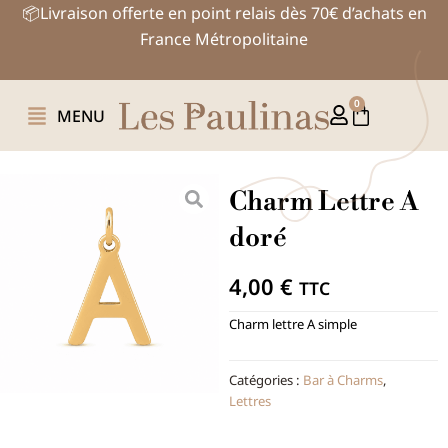
Aller
📦Livraison offerte en point relais dès 70€ d’achats en
au
France Métropolitaine
contenu
0
Panier
MENU
Charm Lettre A
doré
4,00
€
TTC
Charm lettre A simple
Catégories :
Bar à Charms
,
Lettres