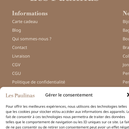
Informations
No
Carte cadeau
Bij
Blog
Bag
Qui sommes-nous ?
Bou
Contact
Bra
Livraison
Col
CGV
Jon
CGU
Pe
Politique de confidentialité
Pe
Gérer le consentement
Pour offrir les meilleures expériences, nous utilisons des technologies telles
que les cookies pour stocker et/ou accéder aux informations des appareils. L
© Une réalisation
H-TIC
fait de consentir à ces technologies nous permettra de traiter des données
– Les Paulinas –
telles que le comportement de navigation ou les ID uniques sur ce site. Le fai
Mentions légales
de ne pas consentir ou de retirer son consentement peut avoir un effet négat