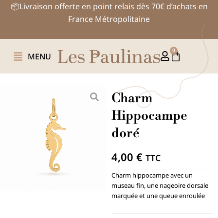
Aller
📦Livraison offerte en point relais dès 70€ d’achats en
au
France Métropolitaine
contenu
0
Panier
MENU
Charm
Hippocampe
doré
4,00
€
TTC
Charm hippocampe avec un
museau fin, une nageoire dorsale
marquée et une queue enroulée