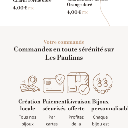
Charm Tortue doré
Orange doré
4,00
€
TTC
4,00
€
TTC
Votre commande
Commandez en toute sérénité sur
Les Paulinas
Création
Paiements
Livraison
Bijoux
locale
sécurisés
offerte
personnalisab
Tous nos
Par
Profitez
Chaque
bijoux
cartes
de la
bijou est