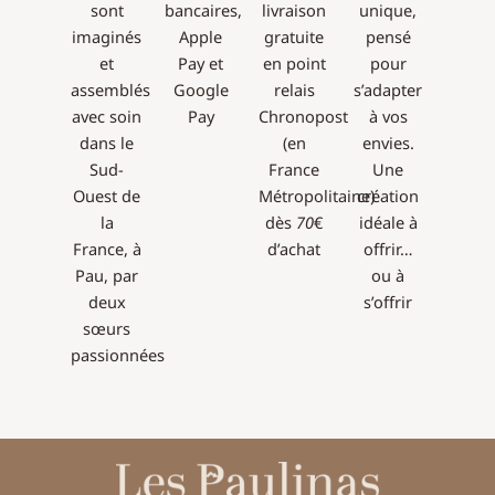
sont
bancaires,
livraison
unique,
imaginés
Apple
gratuite
pensé
et
Pay et
en point
pour
assemblés
Google
relais
s’adapter
avec soin
Pay
Chronopost
à vos
dans le
(en
envies.
Sud-
France
Une
Ouest de
Métropolitaine)
création
la
dès
70
€
idéale à
France, à
d’achat
offrir…
Pau, par
ou à
deux
s’offrir
sœurs
passionnées