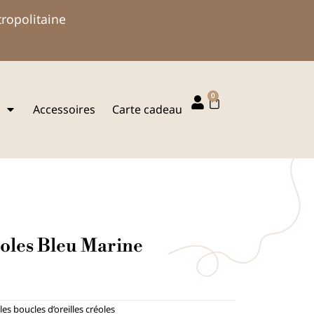
tropolitaine
0
Panier
Accessoires
Carte cadeau
oles Bleu Marine
es boucles d’oreilles créoles