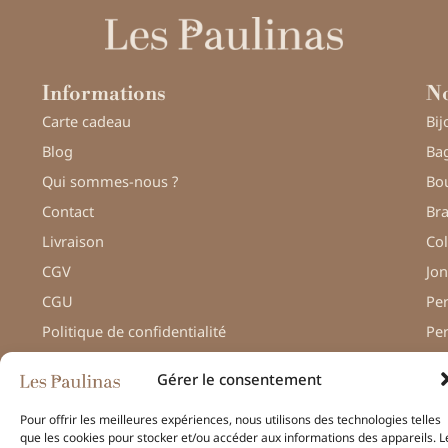
Informations
No
Carte cadeau
Bij
Blog
Bag
Qui sommes-nous ?
Bou
Contact
Bra
Livraison
Col
CGV
Jon
CGU
Pe
Politique de confidentialité
Pe
Gérer le consentement
Pour offrir les meilleures expériences, nous utilisons des technologies telles
que les cookies pour stocker et/ou accéder aux informations des appareils. L
© Une réalisation
H-TIC