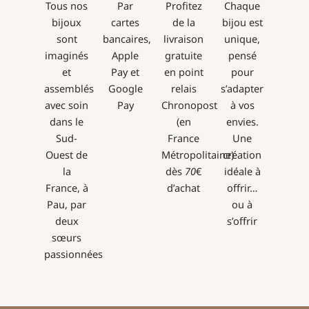
Tous nos
Par
Profitez
Chaque
bijoux
cartes
de la
bijou est
sont
bancaires,
livraison
unique,
imaginés
Apple
gratuite
pensé
et
Pay et
en point
pour
assemblés
Google
relais
s’adapter
avec soin
Pay
Chronopost
à vos
dans le
(en
envies.
Sud-
France
Une
Ouest de
Métropolitaine)
création
la
dès
70
€
idéale à
France, à
d’achat
offrir…
Pau, par
ou à
deux
s’offrir
sœurs
passionnées