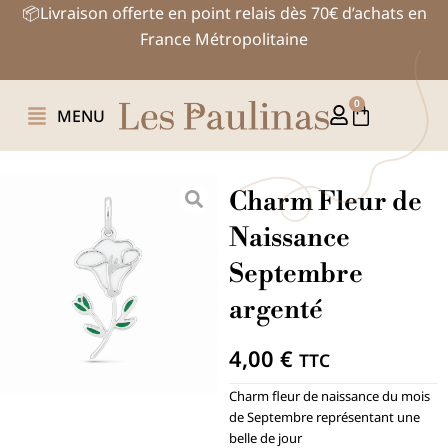
Aller
📦Livraison offerte en point relais dès 70€ d’achats en
au
France Métropolitaine
contenu
0
Panier
MENU
Charm Fleur de
Naissance
Septembre
argenté
4,00
€
TTC
Charm fleur de naissance du mois
de Septembre représentant une
belle de jour