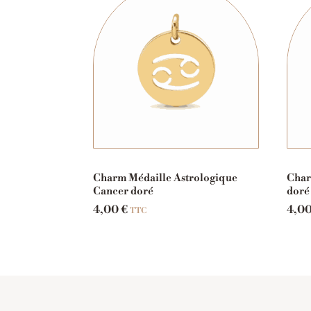
Charm Médaille Astrologique
Char
Cancer doré
doré
4,00
€
4,0
TTC