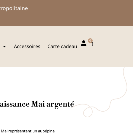
tropolitaine
0
Panier
Accessoires
Carte cadeau
aissance Mai argenté
e Mai représentant un aubépine