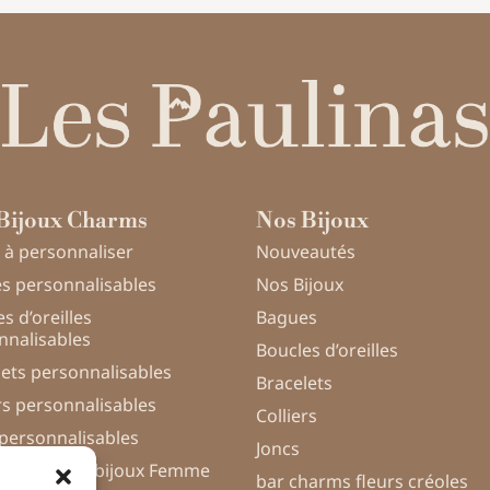
Bijoux Charms
Nos Bijoux
 à personnaliser
Nouveautés
s personnalisables
Nos Bijoux
s d’oreilles
Bagues
nnalisables
Boucles d’oreilles
lets personnalisables
Bracelets
rs personnalisables
Colliers
 personnalisables
Joncs
nnalisation bijoux Femme
bar charms fleurs créoles