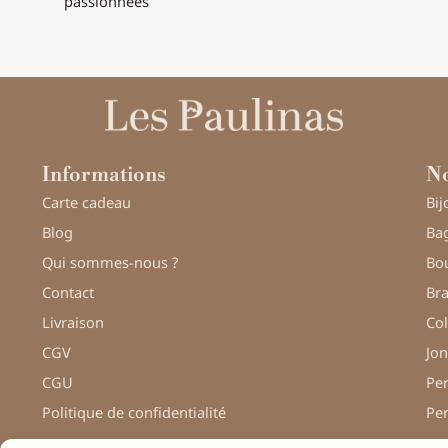
passionnées
Informations
No
Carte cadeau
Bij
Blog
Bag
Qui sommes-nous ?
Bou
Contact
Bra
Livraison
Col
CGV
Jon
CGU
Pe
Politique de confidentialité
Pe