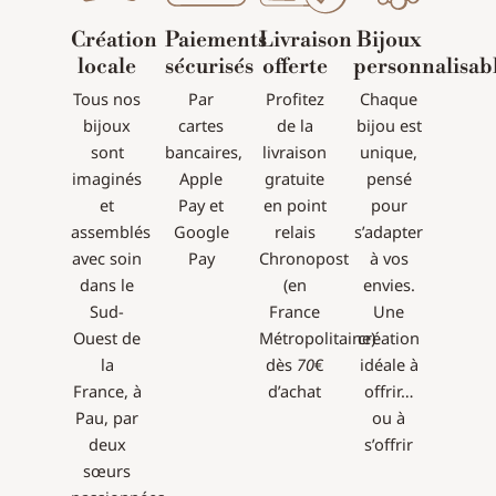
Création
Paiements
Livraison
Bijoux
locale
sécurisés
offerte
personnalisab
Tous nos
Par
Profitez
Chaque
bijoux
cartes
de la
bijou est
sont
bancaires,
livraison
unique,
imaginés
Apple
gratuite
pensé
et
Pay et
en point
pour
assemblés
Google
relais
s’adapter
avec soin
Pay
Chronopost
à vos
dans le
(en
envies.
Sud-
France
Une
Ouest de
Métropolitaine)
création
la
dès
70
€
idéale à
France, à
d’achat
offrir…
Pau, par
ou à
deux
s’offrir
sœurs