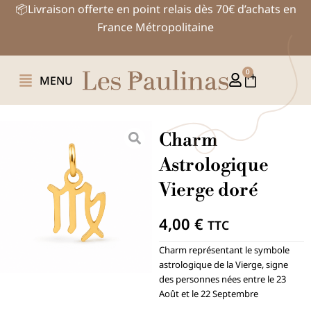
Aller
📦Livraison offerte en point relais dès 70€ d’achats en
au
France Métropolitaine
contenu
0
Panier
MENU
Charm
Astrologique
Vierge doré
4,00
€
TTC
Charm représentant le symbole
astrologique de la Vierge, signe
des personnes nées entre le 23
Août et le 22 Septembre