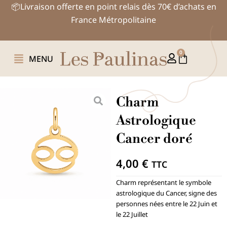
Aller
📦Livraison offerte en point relais dès 70€ d’achats en
au
France Métropolitaine
contenu
0
Panier
MENU
Charm
Astrologique
Cancer doré
4,00
€
TTC
Charm représentant le symbole
astrologique du Cancer, signe des
personnes nées entre le 22 Juin et
le 22 Juillet