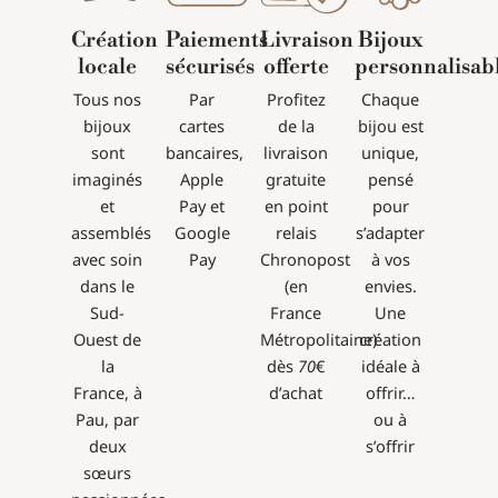
Création
Paiements
Livraison
Bijoux
locale
sécurisés
offerte
personnalisab
Tous nos
Par
Profitez
Chaque
bijoux
cartes
de la
bijou est
sont
bancaires,
livraison
unique,
imaginés
Apple
gratuite
pensé
et
Pay et
en point
pour
assemblés
Google
relais
s’adapter
avec soin
Pay
Chronopost
à vos
dans le
(en
envies.
Sud-
France
Une
Ouest de
Métropolitaine)
création
la
dès
70
€
idéale à
France, à
d’achat
offrir…
Pau, par
ou à
deux
s’offrir
sœurs