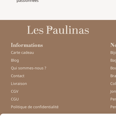
passionnées
Informations
No
Carte cadeau
Bij
Blog
Bag
Qui sommes-nous ?
Bou
Contact
Bra
Livraison
Col
CGV
Jon
CGU
Pe
Politique de confidentialité
Pe