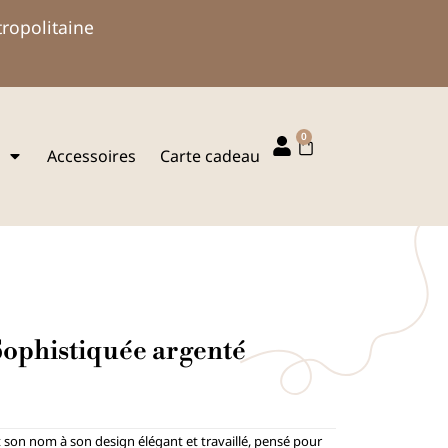
tropolitaine
0
Panier
Accessoires
Carte cadeau
Sophistiquée argenté
t son nom à son design élégant et travaillé, pensé pour