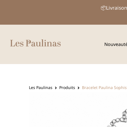
Aller
📦Livraison
au
contenu
Nouveaut
Les Paulinas
Produits
Bracelet Paulina Sophi