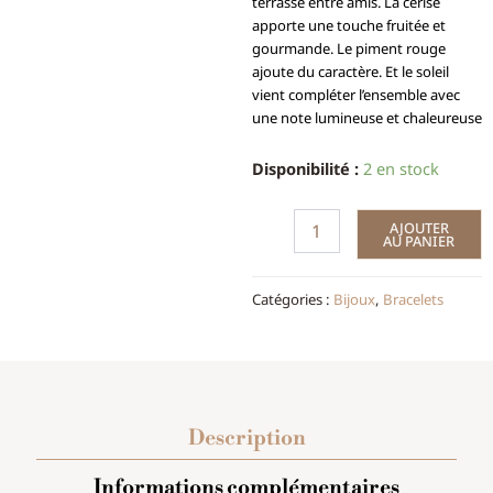
terrasse entre amis. La cerise
apporte une touche fruitée et
gourmande. Le piment rouge
ajoute du caractère. Et le soleil
vient compléter l’ensemble avec
une note lumineuse et chaleureuse
quantité
Disponibilité :
2 en stock
de
Bracelet
AJOUTER
Été
AU PANIER
argenté
Catégories :
Bijoux
,
Bracelets
Description
Informations complémentaires