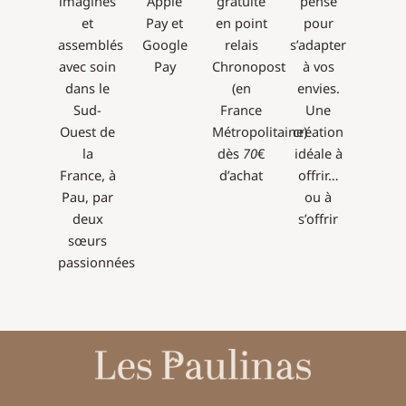
imaginés
Apple
gratuite
pensé
et
Pay et
en point
pour
assemblés
Google
relais
s’adapter
avec soin
Pay
Chronopost
à vos
dans le
(en
envies.
Sud-
France
Une
Ouest de
Métropolitaine)
création
la
dès
70
€
idéale à
France, à
d’achat
offrir…
Pau, par
ou à
deux
s’offrir
sœurs
passionnées