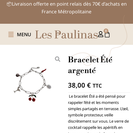
Aller
📦Livraison offerte en point relais dès 70€ d’achats en
au
France Métropolitaine
contenu
0
Panier
MENU
Bracelet Été
argenté
38,00
€
TTC
Le bracelet Été a été pensé pour
rappeler l’été et les moments
simples partagés en terrasse. L’œil,
symbole protecteur, veille
discrètement sur vous. Le verre de
cocktail rappelle les apéritifs en