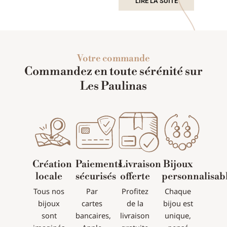
LIRE LA SUITE
Votre commande
Commandez en toute sérénité sur
Les Paulinas
Création
Paiements
Livraison
Bijoux
locale
sécurisés
offerte
personnalisab
Tous nos
Par
Profitez
Chaque
bijoux
cartes
de la
bijou est
sont
bancaires,
livraison
unique,