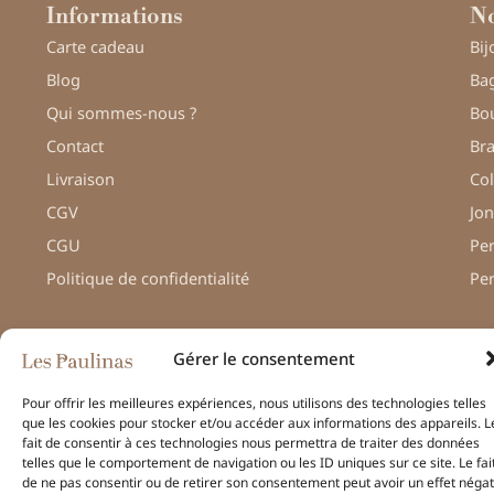
Informations
No
Carte cadeau
Bij
Blog
Bag
Qui sommes-nous ?
Bou
Contact
Bra
Livraison
Col
CGV
Jon
CGU
Pe
Politique de confidentialité
Pe
Gérer le consentement
© Une réalisation
H-TIC
Pour offrir les meilleures expériences, nous utilisons des technologies telles
– Les Paulinas –
que les cookies pour stocker et/ou accéder aux informations des appareils. L
fait de consentir à ces technologies nous permettra de traiter des données
Mentions légales
telles que le comportement de navigation ou les ID uniques sur ce site. Le fai
de ne pas consentir ou de retirer son consentement peut avoir un effet négat